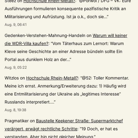
Steez
on
Hochschule Rhein-Metall?
: “
@Porwol / DFG – VK: Eure
Ausführungen formulieren konsequente pazifistische Kritik an
Militarisierung und Aufrüstung. Ist ja o.k., doch sie…
”
Aug. 9, 06:41
Gedenken-Verstehen-Mahnung-Handeln
on
Warum will keiner
die WDR-Villa kaufen?
: “
Vom Täterhaus zum Lernort: Warum
Kleve seine Geschichte an einer Adresse bündeln sollte Ein
Portal aus dunklem Holz an der…
”
Aug. 9, 05:22
Witzlos
on
Hochschule Rhein-Metall?
: “
@52: Toller Kommentar.
Meine ich ernst. Anmerkung/Erweiterung dazu: 1) Häufig wird
eine Entmilitarisierung der Ukraine als „legitimes Interesse“
Russlands interpretiert.…
”
Aug. 8, 19:38
Pragmatiker
on
Baustelle Keekener Straße: Supermarktchef
verärgert, erwägt rechtliche Schritte
: “
19 Doch, er hat es
verstanden. Aber bin nicht gleicher Meinung.
”