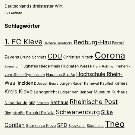
Deutschlands dreistester Wirt
671 Aufrufe
Schlagwörter
1. FC Kleve
Bedburg-Hau
Bernd
Barbara Hendricks
Corona
CDU
Zevens
Christian Nitsch
Bruno Schmitz
Flughafen Niederrhein
Flughafen Weeze
Freiherr-
Emmerich
Frank Ruffing
Hochschule Rhein-
vom-Stein-Gymnasium
Hagsche Straße
Waal
Inzidenz
Kirmes
Jürgen Rauer
Kaufhof
Karneval
Joseph Beuys
Kreis Kleve
Landgericht
Museum Kurhaus
Ludger van Bebber
Rheinische Post
Rathaus
Niederlande
NRZ
Prozess
Schwanenburg
Silke
Ronald Pofalla
Ringstraße
Theo
Gorißen
SPD
Sparkasse Kleve
Spoykanal
Stadthalle