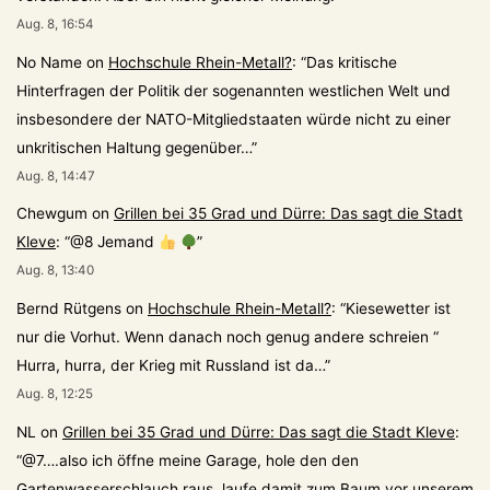
Aug. 8, 16:54
No Name
on
Hochschule Rhein-Metall?
: “
Das kritische
Hinterfragen der Politik der sogenannten westlichen Welt und
insbesondere der NATO-Mitgliedstaaten würde nicht zu einer
unkritischen Haltung gegenüber…
”
Aug. 8, 14:47
Chewgum
on
Grillen bei 35 Grad und Dürre: Das sagt die Stadt
Kleve
: “
@8 Jemand
”
Aug. 8, 13:40
Bernd Rütgens
on
Hochschule Rhein-Metall?
: “
Kiesewetter ist
nur die Vorhut. Wenn danach noch genug andere schreien “
Hurra, hurra, der Krieg mit Russland ist da…
”
Aug. 8, 12:25
NL
on
Grillen bei 35 Grad und Dürre: Das sagt die Stadt Kleve
:
“
@7….also ich öffne meine Garage, hole den den
Gartenwasserschlauch raus, laufe damit zum Baum vor unserem