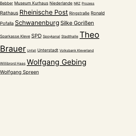
Museum Kurhaus
Niederlande
Bebber
NRZ
Prozess
Rheinische Post
Rathaus
Ronald
Ringstraße
Schwanenburg
Silke Gorißen
Pofalla
Theo
SPD
Sparkasse Kleve
Spoykanal
Stadthalle
Brauer
Unterstadt
Volksbank Kleverland
Unfall
Wolfgang Gebing
Willibrord Haas
Wolfgang Spreen