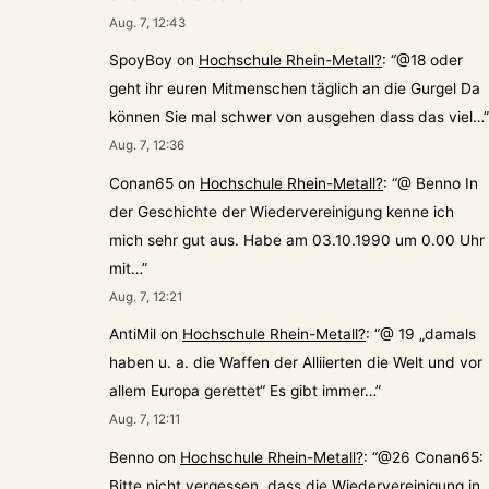
Aug. 7, 12:43
SpoyBoy
on
Hochschule Rhein-Metall?
: “
@18 oder
geht ihr euren Mitmenschen täglich an die Gurgel Da
können Sie mal schwer von ausgehen dass das viel…
”
Aug. 7, 12:36
Conan65
on
Hochschule Rhein-Metall?
: “
@ Benno In
der Geschichte der Wiedervereinigung kenne ich
mich sehr gut aus. Habe am 03.10.1990 um 0.00 Uhr
mit…
”
Aug. 7, 12:21
AntiMil
on
Hochschule Rhein-Metall?
: “
@ 19 „damals
haben u. a. die Waffen der Alliierten die Welt und vor
allem Europa gerettet“ Es gibt immer…
”
Aug. 7, 12:11
Benno
on
Hochschule Rhein-Metall?
: “
@26 Conan65:
Bitte nicht vergessen, dass die Wiedervereinigung in