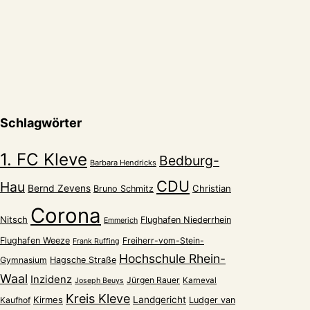
Schlagwörter
1. FC Kleve
Bedburg-
Barbara Hendricks
CDU
Hau
Bernd Zevens
Christian
Bruno Schmitz
Corona
Nitsch
Flughafen Niederrhein
Emmerich
Flughafen Weeze
Freiherr-vom-Stein-
Frank Ruffing
Hochschule Rhein-
Gymnasium
Hagsche Straße
Waal
Inzidenz
Jürgen Rauer
Karneval
Joseph Beuys
Kreis Kleve
Kirmes
Landgericht
Kaufhof
Ludger van