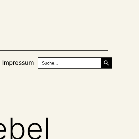
Search Button
Search
Impressum
for:
ebel