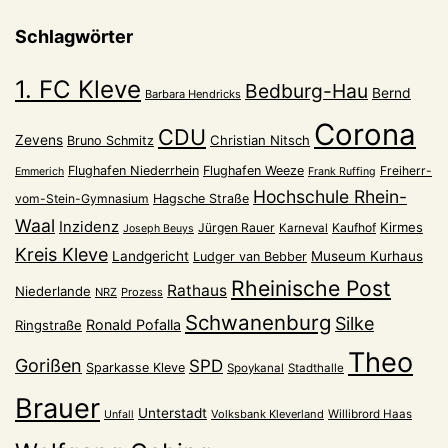
Schlagwörter
1. FC Kleve
Bedburg-Hau
Bernd
Barbara Hendricks
Corona
CDU
Zevens
Christian Nitsch
Bruno Schmitz
Flughafen Niederrhein
Flughafen Weeze
Freiherr-
Emmerich
Frank Ruffing
Hochschule Rhein-
vom-Stein-Gymnasium
Hagsche Straße
Waal
Inzidenz
Kirmes
Jürgen Rauer
Kaufhof
Karneval
Joseph Beuys
Kreis Kleve
Landgericht
Museum Kurhaus
Ludger van Bebber
Rheinische Post
Rathaus
Niederlande
NRZ
Prozess
Schwanenburg
Silke
Ronald Pofalla
Ringstraße
Theo
Gorißen
SPD
Sparkasse Kleve
Spoykanal
Stadthalle
Brauer
Unterstadt
Volksbank Kleverland
Willibrord Haas
Unfall