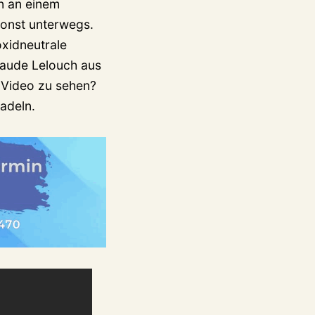
n an einem
onst unterwegs.
oxidneutrale
aude Lelouch aus
 Video zu sehen?
radeln.