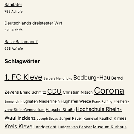
Sanitäter
783 Aufrufe
Deutschlands dreistester Wirt
670 Aufrufe
Balla-Ballamann?
668 Aufrufe
Schlagwörter
1. FC Kleve
Bedburg-Hau
Bernd
Barbara Hendricks
Corona
CDU
Zevens
Christian Nitsch
Bruno Schmitz
Flughafen Niederrhein
Flughafen Weeze
Freiherr-
Emmerich
Frank Ruffing
Hochschule Rhein-
vom-Stein-Gymnasium
Hagsche Straße
Waal
Inzidenz
Kirmes
Jürgen Rauer
Kaufhof
Karneval
Joseph Beuys
Kreis Kleve
Landgericht
Museum Kurhaus
Ludger van Bebber