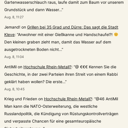
Gartenwasserschlauch raus, laufe damit zum Baum vor unserem
Grundstück und dann Wasser…
”
Aug. 8, 11:27
Jemand!
on
Grillen bei 35 Grad und Dürre: Das sagt die Stadt
Kleve
: “
Anwohner mit einer Gießkanne und Handschaufel?!
Den kleinen graben zieht man, damit das Wasser auf dem
ausgetrockneten Boden nicht…
”
Aug. 8, 11:04
AntiMil
on
Hochschule Rhein-Metall?
: “
@ €€€ Kennen Sie die
Geschichte, in der zwei Parteien ihren Streit von einem Rabbi
geklärt haben wollen? Die erste…
”
Aug. 8, 10:45
Krieg und Frieden
on
Hochschule Rhein-Metall?
: “
@46 AntiMil
Man kann die NATO-Osterweiterung, die westliche
Russlandpolitik, die Kündigung von Rüstungskontrollverträgen
und verpasste Chancen für eine gesamteuropäische