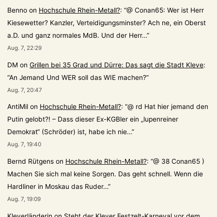
Benno
on
Hochschule Rhein-Metall?
: “
@ Conan65: Wer ist Herr
Kiesewetter? Kanzler, Verteidigungsminster? Ach ne, ein Oberst
a.D. und ganz normales MdB. Und der Herr…
”
Aug. 7, 22:29
DM
on
Grillen bei 35 Grad und Dürre: Das sagt die Stadt Kleve
:
“
An Jemand Und WER soll das WIE machen?
”
Aug. 7, 20:47
AntiMil
on
Hochschule Rhein-Metall?
: “
@ rd Hat hier jemand den
Putin gelobt?! – Dass dieser Ex-KGBler ein „lupenreiner
Demokrat“ (Schröder) ist, habe ich nie…
”
Aug. 7, 19:40
Bernd Rütgens
on
Hochschule Rhein-Metall?
: “
@ 38 Conan65 )
Machen Sie sich mal keine Sorgen. Das geht schnell. Wenn die
Hardliner in Moskau das Ruder…
”
Aug. 7, 19:09
Kleverländerin
on
Steht der Klever Festzelt-Karneval vor dem