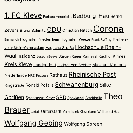
1. FC Kleve
Bedburg-Hau
Bernd
Barbara Hendricks
Corona
CDU
Zevens
Christian Nitsch
Bruno Schmitz
Flughafen Niederrhein
Flughafen Weeze
Freiherr-
Emmerich
Frank Ruffing
Hochschule Rhein-
vom-Stein-Gymnasium
Hagsche Straße
Waal
Inzidenz
Kirmes
Jürgen Rauer
Kaufhof
Karneval
Joseph Beuys
Kreis Kleve
Landgericht
Museum Kurhaus
Ludger van Bebber
Rheinische Post
Rathaus
Niederlande
NRZ
Prozess
Schwanenburg
Silke
Ronald Pofalla
Ringstraße
Theo
Gorißen
SPD
Sparkasse Kleve
Spoykanal
Stadthalle
Brauer
Unterstadt
Volksbank Kleverland
Willibrord Haas
Unfall
Wolfgang Gebing
Wolfgang Spreen