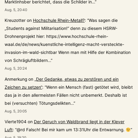
Marktinhsber berichtet, dass die Schilder in…
”
Aug. 5, 20:40
Kreuzotter
on
Hochschule Rhein-Metall?
: “
Was sagen die
„Students against Militarisation!“ denn zu diesem HSRW-
Drohnenprojekt hier: https://www.hochschule-rhein-
waal.de/de/news/kuenstliche-intelligenz-macht-versteckte-
invasion-im-wald-sichtbar Wenn man mit Hilfe der Kombination
von Schrägluftbildern…
”
Aug. 5, 20:24
Anmerkung
on
„Der Gedanke, etwas zu zerstören und ein
Zeichen zu setzen“
: “
Wenn ein Mensch (fast) getötet wird, bleibt
das ja in den allermeisten Fällen nicht unbemerkt. Deshalb ist
bei (versuchten) Tötungsdelikten…
”
Aug. 5, 20:05
Vierte1904
on
Der Geruch von Waldbrand liegt in der Klever
Luft
: “
@rd Falsch! Bei mir kam um 13:31Uhr die Entwarnung.
”
Aug. 5, 19:20