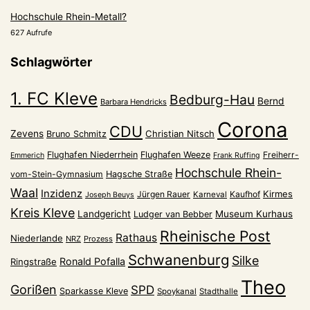
Hochschule Rhein-Metall?
627 Aufrufe
Schlagwörter
1. FC Kleve
Bedburg-Hau
Bernd
Barbara Hendricks
Corona
CDU
Zevens
Christian Nitsch
Bruno Schmitz
Flughafen Niederrhein
Flughafen Weeze
Freiherr-
Emmerich
Frank Ruffing
Hochschule Rhein-
vom-Stein-Gymnasium
Hagsche Straße
Waal
Inzidenz
Kirmes
Jürgen Rauer
Kaufhof
Karneval
Joseph Beuys
Kreis Kleve
Landgericht
Museum Kurhaus
Ludger van Bebber
Rheinische Post
Rathaus
Niederlande
NRZ
Prozess
Schwanenburg
Silke
Ronald Pofalla
Ringstraße
Theo
Gorißen
SPD
Sparkasse Kleve
Spoykanal
Stadthalle