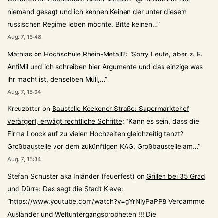
niemand gesagt und ich kennen Keinen der unter diesem
russischen Regime leben möchte. Bitte keinen…
”
Aug. 7, 15:48
Mathias
on
Hochschule Rhein-Metall?
: “
Sorry Leute, aber z. B.
AntiMil und ich schreiben hier Argumente und das einzige was
ihr macht ist, denselben Müll,…
”
Aug. 7, 15:34
Kreuzotter
on
Baustelle Keekener Straße: Supermarktchef
verärgert, erwägt rechtliche Schritte
: “
Kann es sein, dass die
Firma Loock auf zu vielen Hochzeiten gleichzeitig tanzt?
Großbaustelle vor dem zukünftigen KAG, Großbaustelle am…
”
Aug. 7, 15:34
Stefan Schuster aka Inländer (feuerfest)
on
Grillen bei 35 Grad
und Dürre: Das sagt die Stadt Kleve
:
“
https://www.youtube.com/watch?v=gYrNiyPaPP8 Verdammte
Ausländer und Weltuntergangspropheten !!! Die