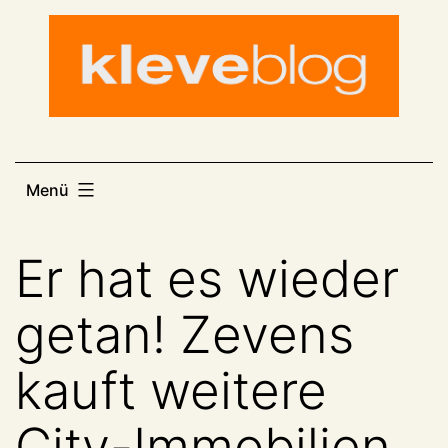
Zum
Inhalt
springen
Menü
Er hat es wieder
getan! Zevens
kauft weitere
City-Immobilien,