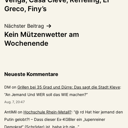
Greco, Finy’s
Nächster Beitrag
Kein Mützenwetter am
Wochenende
Neueste Kommentare
DM
on
Grillen bei 35 Grad und Dürre: Das sagt die Stadt Kleve
:
“
An Jemand Und WER soll das WIE machen?
”
Aug. 7, 20:47
AntiMil
on
Hochschule Rhein-Metall?
: “
@ rd Hat hier jemand den
Putin gelobt?! – Dass dieser Ex-KGBler ein „lupenreiner
Demokrat“ (Schröder) ist, habe ich nie…
”