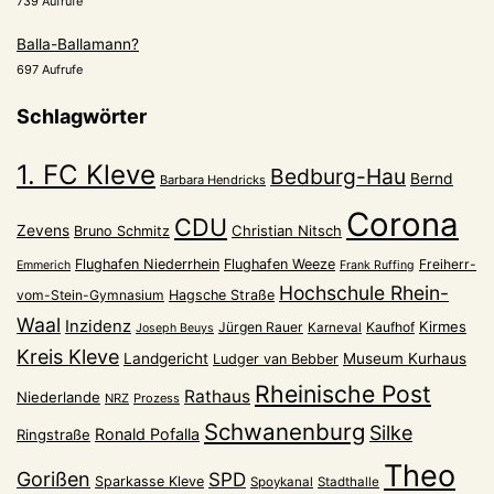
739 Aufrufe
Balla-Ballamann?
697 Aufrufe
Schlagwörter
1. FC Kleve
Bedburg-Hau
Bernd
Barbara Hendricks
Corona
CDU
Zevens
Christian Nitsch
Bruno Schmitz
Flughafen Niederrhein
Flughafen Weeze
Freiherr-
Emmerich
Frank Ruffing
Hochschule Rhein-
vom-Stein-Gymnasium
Hagsche Straße
Waal
Inzidenz
Kirmes
Jürgen Rauer
Kaufhof
Karneval
Joseph Beuys
Kreis Kleve
Landgericht
Museum Kurhaus
Ludger van Bebber
Rheinische Post
Rathaus
Niederlande
NRZ
Prozess
Schwanenburg
Silke
Ronald Pofalla
Ringstraße
Theo
Gorißen
SPD
Sparkasse Kleve
Spoykanal
Stadthalle