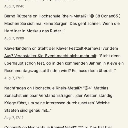
Aug. 7, 19:40
Bernd Rütgens
on
Hochschule Rhein-Metall?
: “
@ 38 Conan65 )
Machen Sie sich mal keine Sorgen. Das geht schnell. Wenn die
Hardliner in Moskau das Ruder…
”
Aug. 7, 19:09
Kleverländerin
on
Steht der Klever Festzelt-Karneval vor dem
Aus? Veranstalter Kle-Event macht nicht mehr mit
: “
Steht denn
überhaupt schon fest, ob in den kommenden Jahren in Kleve ein
Rosenmontagszug stattfinden wird? Es muss doch überall…
”
Aug. 7, 17:19
Nachfragen
on
Hochschule Rhein-Metall?
: “
@41 Mathias
Zunächst ein paar Verständnisfragen. „der Westen ständig
Kriege führt, um seine Interessen durchzusetzen“ Welche
Staaten sind genau mit…
”
Aug. 7, 17:12
Conan65
on
Hochschule Rhein-Metall?
: “
@ rd Das hat hier