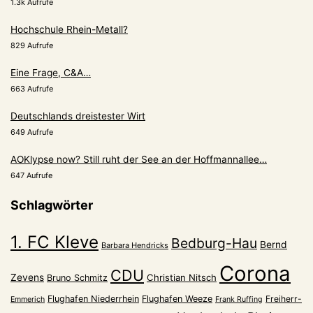
1.3k Aufrufe
Hochschule Rhein-Metall?
829 Aufrufe
Eine Frage, C&A…
663 Aufrufe
Deutschlands dreistester Wirt
649 Aufrufe
AOKlypse now? Still ruht der See an der Hoffmannallee…
647 Aufrufe
Schlagwörter
1. FC Kleve
Bedburg-Hau
Bernd
Barbara Hendricks
Corona
CDU
Zevens
Christian Nitsch
Bruno Schmitz
Flughafen Niederrhein
Flughafen Weeze
Freiherr-
Emmerich
Frank Ruffing