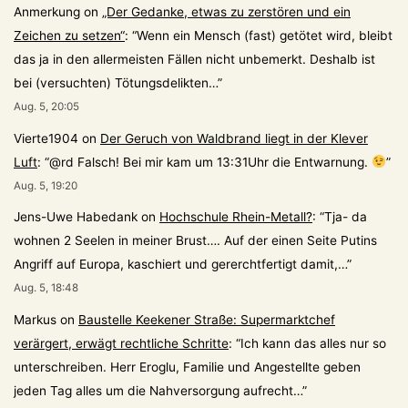
Anmerkung
on
„Der Gedanke, etwas zu zerstören und ein
Zeichen zu setzen“
: “
Wenn ein Mensch (fast) getötet wird, bleibt
das ja in den allermeisten Fällen nicht unbemerkt. Deshalb ist
bei (versuchten) Tötungsdelikten…
”
Aug. 5, 20:05
Vierte1904
on
Der Geruch von Waldbrand liegt in der Klever
Luft
: “
@rd Falsch! Bei mir kam um 13:31Uhr die Entwarnung.
”
Aug. 5, 19:20
Jens-Uwe Habedank
on
Hochschule Rhein-Metall?
: “
Tja- da
wohnen 2 Seelen in meiner Brust…. Auf der einen Seite Putins
Angriff auf Europa, kaschiert und gererchtfertigt damit,…
”
Aug. 5, 18:48
Markus
on
Baustelle Keekener Straße: Supermarktchef
verärgert, erwägt rechtliche Schritte
: “
Ich kann das alles nur so
unterschreiben. Herr Eroglu, Familie und Angestellte geben
jeden Tag alles um die Nahversorgung aufrecht…
”