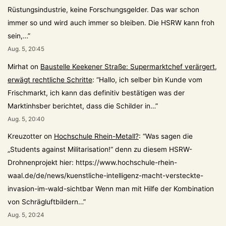
Rüstungsindustrie, keine Forschungsgelder. Das war schon
immer so und wird auch immer so bleiben. Die HSRW kann froh
sein,…
”
Aug. 5, 20:45
Mirhat
on
Baustelle Keekener Straße: Supermarktchef verärgert,
erwägt rechtliche Schritte
: “
Hallo, ich selber bin Kunde vom
Frischmarkt, ich kann das definitiv bestätigen was der
Marktinhsber berichtet, dass die Schilder in…
”
Aug. 5, 20:40
Kreuzotter
on
Hochschule Rhein-Metall?
: “
Was sagen die
„Students against Militarisation!“ denn zu diesem HSRW-
Drohnenprojekt hier: https://www.hochschule-rhein-
waal.de/de/news/kuenstliche-intelligenz-macht-versteckte-
invasion-im-wald-sichtbar Wenn man mit Hilfe der Kombination
von Schrägluftbildern…
”
Aug. 5, 20:24