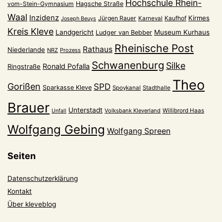
Hochschule Rhein-
vom-Stein-Gymnasium
Hagsche Straße
Waal
Inzidenz
Kirmes
Jürgen Rauer
Kaufhof
Karneval
Joseph Beuys
Kreis Kleve
Landgericht
Museum Kurhaus
Ludger van Bebber
Rheinische Post
Rathaus
Niederlande
NRZ
Prozess
Schwanenburg
Silke
Ronald Pofalla
Ringstraße
Theo
Gorißen
SPD
Sparkasse Kleve
Spoykanal
Stadthalle
Brauer
Unterstadt
Volksbank Kleverland
Willibrord Haas
Unfall
Wolfgang Gebing
Wolfgang Spreen
Seiten
Datenschutzerklärung
Kontakt
Über kleveblog