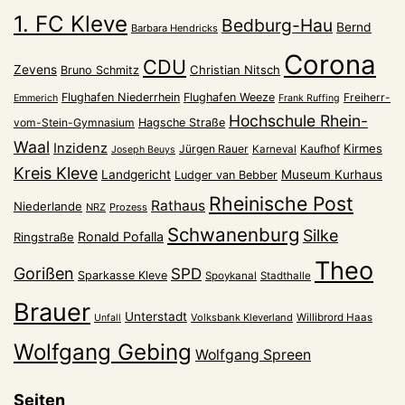
1. FC Kleve
Bedburg-Hau
Bernd
Barbara Hendricks
Corona
CDU
Zevens
Christian Nitsch
Bruno Schmitz
Flughafen Niederrhein
Flughafen Weeze
Freiherr-
Emmerich
Frank Ruffing
Hochschule Rhein-
vom-Stein-Gymnasium
Hagsche Straße
Waal
Inzidenz
Kirmes
Jürgen Rauer
Kaufhof
Karneval
Joseph Beuys
Kreis Kleve
Landgericht
Museum Kurhaus
Ludger van Bebber
Rheinische Post
Rathaus
Niederlande
NRZ
Prozess
Schwanenburg
Silke
Ronald Pofalla
Ringstraße
Theo
Gorißen
SPD
Sparkasse Kleve
Spoykanal
Stadthalle
Brauer
Unterstadt
Volksbank Kleverland
Willibrord Haas
Unfall
Wolfgang Gebing
Wolfgang Spreen
Seiten