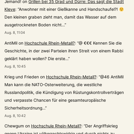
Jemand!
on
Grillen bei 35 Grad und Dürre: Das sagt die Stadt
Kleve
: “
Anwohner mit einer Gießkanne und Handschaufel?!
Den kleinen graben zieht man, damit das Wasser auf dem
ausgetrockneten Boden nicht…
”
Aug. 8, 11:04
AntiMil
on
Hochschule Rhein-Metall?
: “
@ €€€ Kennen Sie die
Geschichte, in der zwei Parteien ihren Streit von einem Rabbi
geklärt haben wollen? Die erste…
”
Aug. 8, 10:45
Krieg und Frieden
on
Hochschule Rhein-Metall?
: “
@46 AntiMil
Man kann die NATO-Osterweiterung, die westliche
Russlandpolitik, die Kündigung von Rüstungskontrollverträgen
und verpasste Chancen für eine gesamteuropäische
Sicherheitsordnung…
”
Aug. 8, 10:42
Chewgum
on
Hochschule Rhein-Metall?
: “
Der Angriffskrieg
gegen Ukraine ist völkerrechtswidrig und durch nichts zu