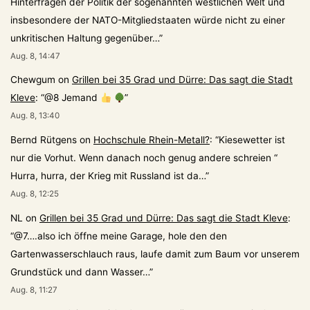
Hinterfragen der Politik der sogenannten westlichen Welt und
insbesondere der NATO-Mitgliedstaaten würde nicht zu einer
unkritischen Haltung gegenüber…
”
Aug. 8, 14:47
Chewgum
on
Grillen bei 35 Grad und Dürre: Das sagt die Stadt
Kleve
: “
@8 Jemand
”
Aug. 8, 13:40
Bernd Rütgens
on
Hochschule Rhein-Metall?
: “
Kiesewetter ist
nur die Vorhut. Wenn danach noch genug andere schreien “
Hurra, hurra, der Krieg mit Russland ist da…
”
Aug. 8, 12:25
NL
on
Grillen bei 35 Grad und Dürre: Das sagt die Stadt Kleve
:
“
@7….also ich öffne meine Garage, hole den den
Gartenwasserschlauch raus, laufe damit zum Baum vor unserem
Grundstück und dann Wasser…
”
Aug. 8, 11:27