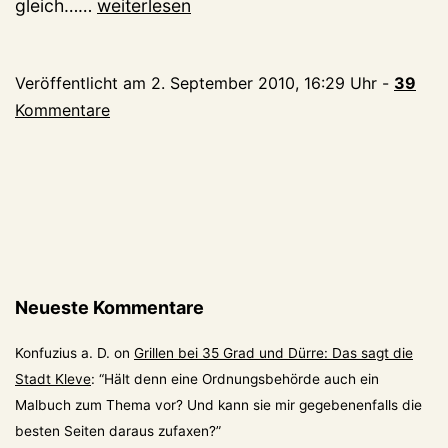
Achten
gleich……
weiterlesen
Sie
nicht
Veröffentlicht am
2. September 2010, 16:29 Uhr
-
39
auf
Kommentare
das
(schöne)
Auto!
Neueste Kommentare
Konfuzius a. D.
on
Grillen bei 35 Grad und Dürre: Das sagt die
Stadt Kleve
: “
Hält denn eine Ordnungsbehörde auch ein
Malbuch zum Thema vor? Und kann sie mir gegebenenfalls die
besten Seiten daraus zufaxen?
”