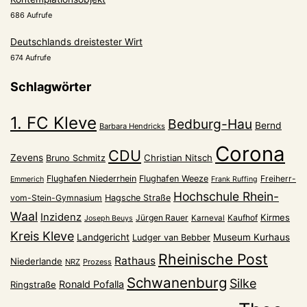
686 Aufrufe
Deutschlands dreistester Wirt
674 Aufrufe
Schlagwörter
1. FC Kleve
Bedburg-Hau
Bernd
Barbara Hendricks
Corona
CDU
Zevens
Christian Nitsch
Bruno Schmitz
Flughafen Niederrhein
Flughafen Weeze
Freiherr-
Emmerich
Frank Ruffing
Hochschule Rhein-
vom-Stein-Gymnasium
Hagsche Straße
Waal
Inzidenz
Kirmes
Jürgen Rauer
Kaufhof
Karneval
Joseph Beuys
Kreis Kleve
Landgericht
Museum Kurhaus
Ludger van Bebber
Rheinische Post
Rathaus
Niederlande
NRZ
Prozess
Schwanenburg
Silke
Ronald Pofalla
Ringstraße