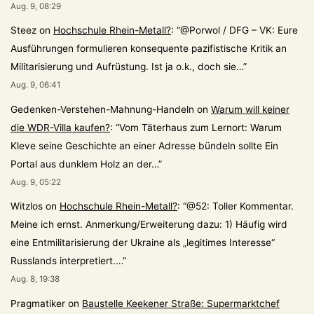
Aug. 9, 08:29
Steez
on
Hochschule Rhein-Metall?
: “
@Porwol / DFG – VK: Eure
Ausführungen formulieren konsequente pazifistische Kritik an
Militarisierung und Aufrüstung. Ist ja o.k., doch sie…
”
Aug. 9, 06:41
Gedenken-Verstehen-Mahnung-Handeln
on
Warum will keiner
die WDR-Villa kaufen?
: “
Vom Täterhaus zum Lernort: Warum
Kleve seine Geschichte an einer Adresse bündeln sollte Ein
Portal aus dunklem Holz an der…
”
Aug. 9, 05:22
Witzlos
on
Hochschule Rhein-Metall?
: “
@52: Toller Kommentar.
Meine ich ernst. Anmerkung/Erweiterung dazu: 1) Häufig wird
eine Entmilitarisierung der Ukraine als „legitimes Interesse“
Russlands interpretiert.…
”
Aug. 8, 19:38
Pragmatiker
on
Baustelle Keekener Straße: Supermarktchef