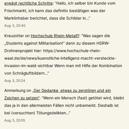
erwägt rechtliche Schritte
: “
Hallo, ich selber bin Kunde vom
Frischmarkt, ich kann das definitiv bestätigen was der
Marktinhsber berichtet, dass die Schilder in…
”
Aug. 5, 20:40
Kreuzotter
on
Hochschule Rhein-Metall?
: “
Was sagen die
„Students against Militarisation!“ denn zu diesem HSRW-
Drohnenprojekt hier: https://www.hochschule-rhein-
waal.de/de/news/kuenstliche-intelligenz-macht-versteckte-
invasion-im-wald-sichtbar Wenn man mit Hilfe der Kombination
von Schrägluftbildern…
”
Aug. 5, 20:24
Anmerkung
on
„Der Gedanke, etwas zu zerstören und ein
Zeichen zu setzen“
: “
Wenn ein Mensch (fast) getötet wird, bleibt
das ja in den allermeisten Fällen nicht unbemerkt. Deshalb ist
bei (versuchten) Tötungsdelikten…
”
Aug. 5, 20:05