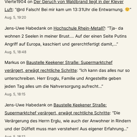
Vierte1904
on
Der Geruch von Waldbrand liegt in der Klever
Luft
: “
@rd Falsch! Bei mir kam um 13:31Uhr die Entwarnung.
”
Aug. 5, 19:20
Jens-Uwe Habedank
on
Hochschule Rhein-Metall?
: “
Tja- da
wohnen 2 Seelen in meiner Brust…. Auf der einen Seite Putins
Angriff auf Europa, kaschiert und gererchtfertigt damit,…
”
Aug. 5, 18:48
Markus
on
Baustelle Keekener Straße: Supermarktchef
verärgert, erwägt rechtliche Schritte
: “
Ich kann das alles nur so
unterschreiben. Herr Eroglu, Familie und Angestellte geben
jeden Tag alles um die Nahversorgung aufrecht…
”
Aug. 5, 18:15
Jens-Uwe Habedank
on
Baustelle Keekener Straße:
Supermarktchef verärgert, erwägt rechtliche Schritte
: “
Die
Verärgerung des Herrn Erglu, wie auch der Anwohner in Rindern
und der Düffelt muss man verstehen! Aus eigener Erfahrung…
”
Aug. 5, 18:12