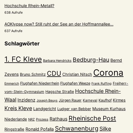
Hochschule Rhein-Metall?
638 Aufrufe
AOKlypse now? Still ruht der See an der Hoffmannallee…
637 Aufrufe
Schlagwörter
1. FC Kleve
Bedburg-Hau
Bernd
Barbara Hendricks
Corona
CDU
Zevens
Christian Nitsch
Bruno Schmitz
Flughafen Niederrhein
Flughafen Weeze
Freiherr-
Emmerich
Frank Ruffing
Hochschule Rhein-
vom-Stein-Gymnasium
Hagsche Straße
Waal
Inzidenz
Kirmes
Jürgen Rauer
Kaufhof
Karneval
Joseph Beuys
Kreis Kleve
Landgericht
Museum Kurhaus
Ludger van Bebber
Rheinische Post
Rathaus
Niederlande
NRZ
Prozess
Schwanenburg
Silke
Ronald Pofalla
Ringstraße