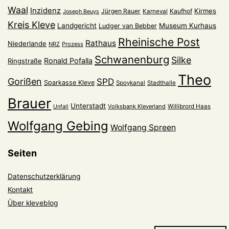
Waal
Inzidenz
Kirmes
Jürgen Rauer
Kaufhof
Karneval
Joseph Beuys
Kreis Kleve
Landgericht
Museum Kurhaus
Ludger van Bebber
Rheinische Post
Rathaus
Niederlande
NRZ
Prozess
Schwanenburg
Silke
Ronald Pofalla
Ringstraße
Theo
Gorißen
SPD
Sparkasse Kleve
Spoykanal
Stadthalle
Brauer
Unterstadt
Volksbank Kleverland
Willibrord Haas
Unfall
Wolfgang Gebing
Wolfgang Spreen
Seiten
Datenschutzerklärung
Kontakt
Über kleveblog