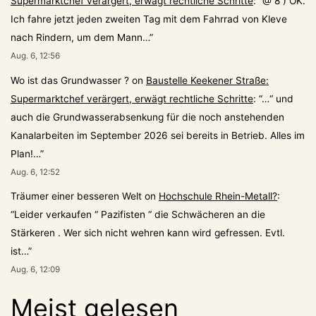
Supermarktchef verärgert, erwägt rechtliche Schritte
: “
@ 8 ) OK.
Ich fahre jetzt jeden zweiten Tag mit dem Fahrrad von Kleve
nach Rindern, um dem Mann…
”
Aug. 6, 12:56
Wo ist das Grundwasser ?
on
Baustelle Keekener Straße:
Supermarktchef verärgert, erwägt rechtliche Schritte
: “
…“ und
auch die Grundwasserabsenkung für die noch anstehenden
Kanalarbeiten im September 2026 sei bereits in Betrieb. Alles im
Plan!…
”
Aug. 6, 12:52
Träumer einer besseren Welt
on
Hochschule Rhein-Metall?
:
“
Leider verkaufen “ Pazifisten “ die Schwächeren an die
Stärkeren . Wer sich nicht wehren kann wird gefressen. Evtl.
ist…
”
Aug. 6, 12:09
Meist gelesen