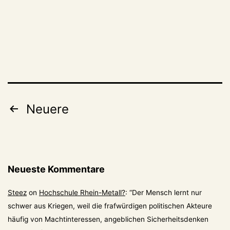
Seitennummerierung
Neuere
der
Beiträge
Neueste Kommentare
Steez
on
Hochschule Rhein-Metall?
: “
Der Mensch lernt nur
schwer aus Kriegen, weil die frafwürdigen politischen Akteure
häufig von Machtinteressen, angeblichen Sicherheitsdenken