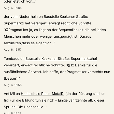
oder letztlich von…
”
Aug. 6, 17:05
der vom Niederrhein
on
Baustelle Keekener Straße:
Supermarktchef verärgert, erwägt rechtliche Schritte
:
“
@Pragmatiker ja, es liegt an der Bequemlichkeit die bei jeden
Menschen mehr oder weniger ausgeprägt ist. Daraus
abzuleiten,dass es eigentlich…
”
Aug. 6, 16:57
Tembaco
on
Baustelle Keekener Straße: Supermarktchef
verärgert, erwägt rechtliche Schritte
: “
@12 Danke für die
ausführlichere Antwort. Ich hoffe, der Pragmatiker verstehts nun
(besser)!
”
Aug. 6, 15:55
AntiMil
on
Hochschule Rhein-Metall?
: “
„In der Rüstung sind sie
fix! Für die Bildung tun sie nix!“ – Einige Jahrzehnte alt, dieser
Spruch! Die Hochschule…
”
Aug. 6, 15:15