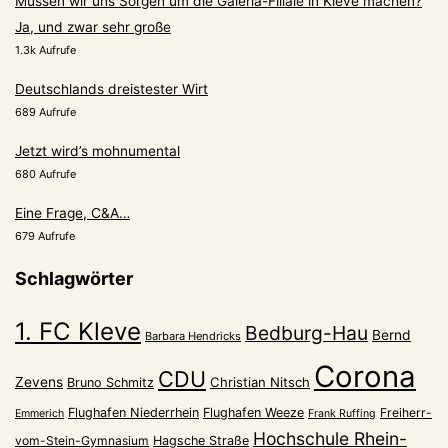
Müssen wir uns Sorgen um die Galeria-Filiale in Kleve machen?
Ja, und zwar sehr große
1.3k Aufrufe
Deutschlands dreistester Wirt
689 Aufrufe
Jetzt wird’s mohnumental
680 Aufrufe
Eine Frage, C&A…
679 Aufrufe
Schlagwörter
1. FC Kleve
Bedburg-Hau
Bernd
Barbara Hendricks
Corona
CDU
Zevens
Christian Nitsch
Bruno Schmitz
Flughafen Niederrhein
Flughafen Weeze
Freiherr-
Emmerich
Frank Ruffing
Hochschule Rhein-
vom-Stein-Gymnasium
Hagsche Straße