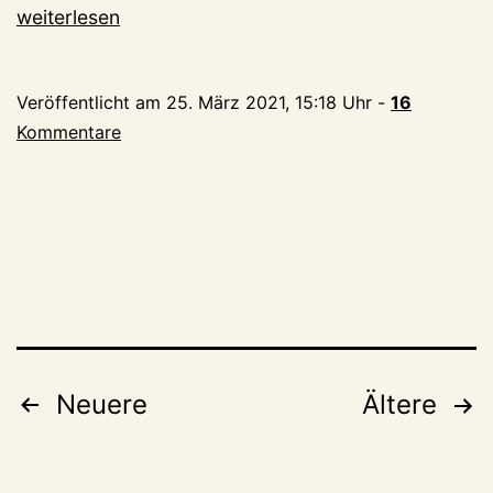
Möglicher
weiterlesen
Bombenfund
in
Veröffentlicht am
25. März 2021, 15:18 Uhr
-
16
der
Kommentare
Kapitelstraße:
Muss
in
6
Tagen
die
halbe
Innenstadt
Seitennummerierung
evakuiert
Neuere
Ältere
werden?
der