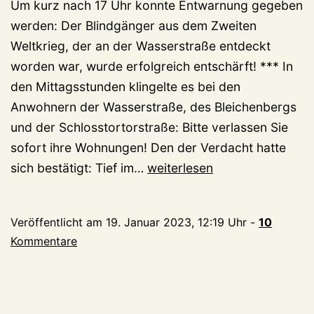
Um kurz nach 17 Uhr konnte Entwarnung gegeben
werden: Der Blindgänger aus dem Zweiten
Weltkrieg, der an der Wasserstraße entdeckt
worden war, wurde erfolgreich entschärft! *** In
den Mittagsstunden klingelte es bei den
Anwohnern der Wasserstraße, des Bleichenbergs
und der Schlosstortorstraße: Bitte verlassen Sie
sofort ihre Wohnungen! Den der Verdacht hatte
Bombe
sich bestätigt: Tief im…
weiterlesen
in
der
Veröffentlicht am
19. Januar 2023, 12:19 Uhr
-
10
Wasserstraße:
Kommentare
Schwanenburg
und
große
Teile