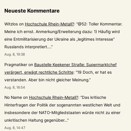
Beiträge
Neueste Kommentare
Witzlos
on
Hochschule Rhein-Metall?
: “
@52: Toller Kommentar.
Meine ich ernst. Anmerkung/Erweiterung dazu: 1) Häufig wird
eine Entmilitarisierung der Ukraine als „legitimes Interesse“
Russlands interpretiert.…
”
Aug. 8, 19:38
Pragmatiker
on
Baustelle Keekener Straße: Supermarktchef
verärgert, erwägt rechtliche Schritte
: “
19 Doch, er hat es
verstanden. Aber bin nicht gleicher Meinung.
”
Aug. 8, 16:54
No Name
on
Hochschule Rhein-Metall?
: “
Das kritische
Hinterfragen der Politik der sogenannten westlichen Welt und
insbesondere der NATO-Mitgliedstaaten würde nicht zu einer
unkritischen Haltung gegenüber…
”
Aug. 8, 14:47