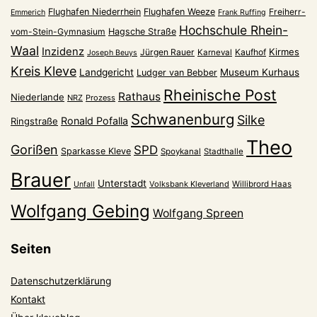
Flughafen Niederrhein
Flughafen Weeze
Freiherr-
Emmerich
Frank Ruffing
Hochschule Rhein-
vom-Stein-Gymnasium
Hagsche Straße
Waal
Inzidenz
Kirmes
Jürgen Rauer
Kaufhof
Karneval
Joseph Beuys
Kreis Kleve
Landgericht
Museum Kurhaus
Ludger van Bebber
Rheinische Post
Rathaus
Niederlande
NRZ
Prozess
Schwanenburg
Silke
Ronald Pofalla
Ringstraße
Theo
Gorißen
SPD
Sparkasse Kleve
Spoykanal
Stadthalle
Brauer
Unterstadt
Volksbank Kleverland
Willibrord Haas
Unfall
Wolfgang Gebing
Wolfgang Spreen
Seiten
Datenschutzerklärung
Kontakt