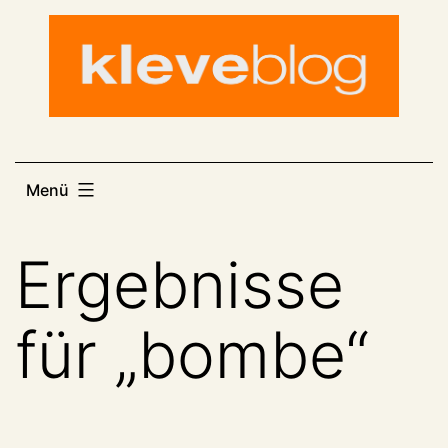
Zum
Inhalt
springen
Menü
Ergebnisse
für „
bombe
“