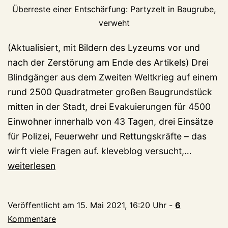
Überreste einer Entschärfung: Partyzelt in Baugrube,
verweht
(Aktualisiert, mit Bildern des Lyzeums vor und
nach der Zerstörung am Ende des Artikels) Drei
Blindgänger aus dem Zweiten Weltkrieg auf einem
rund 2500 Quadratmeter großen Baugrundstück
mitten in der Stadt, drei Evakuierungen für 4500
Einwohner innerhalb von 43 Tagen, drei Einsätze
für Polizei, Feuerwehr und Rettungskräfte – das
Kapitels
wirft viele Fragen auf. kleveblog versucht,…
Wie
weiterlesen
viele
Bomben
Veröffentlicht am
15. Mai 2021, 16:20 Uhr
-
6
birgt
Kommentare
der