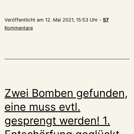
3.
Bombe
Veröffentlicht am
12. Mai 2021, 15:53 Uhr
-
57
gefunden
Kommentare
–
und
kurz
vor
Mitternacht
entschärft
Zwei Bomben gefunden,
eine muss evtl.
gesprengt werden! 1.