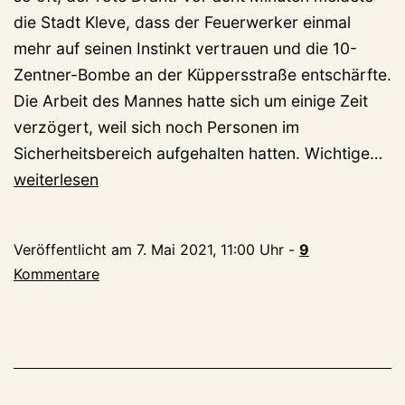
die Stadt Kleve, dass der Feuerwerker einmal
mehr auf seinen Instinkt vertrauen und die 10-
Zentner-Bombe an der Küppersstraße entschärfte.
Die Arbeit des Mannes hatte sich um einige Zeit
verzögert, weil sich noch Personen im
Zw
Sicherheitsbereich aufgehalten hatten. Wichtige…
Bo
weiterlesen
ge
ein
Veröffentlicht am
7. Mai 2021, 11:00 Uhr
-
9
mu
Kommentare
evt
ge
we
1.
En